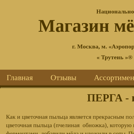
Национально
®
Магазин м
г. Москва, м. «Аэропор
« Трутень »®
Главная
Отзывы
Ассортимен
ПЕРГА - 
Как и цветочная пыльца является прекрасным п
цветочная пыльца (пчелиная обножка), которую 
ферментами, добавили мёда и уложили в соты. П