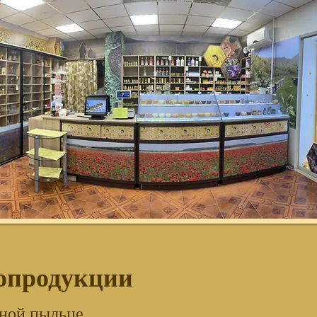
лопродукции
чной пыльце