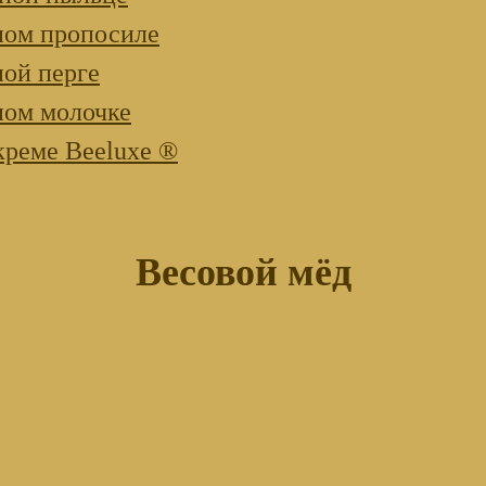
ном пропосиле
ной перге
ном молочке
креме Beeluxe ®
Весовой мёд