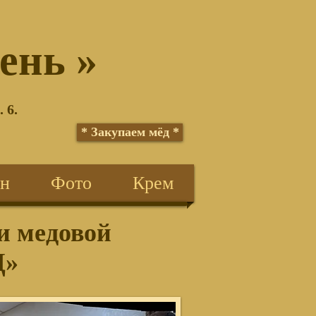
®
ень »
 6.
* Закупаем мёд *
ин
Фото
Крем
и медовой
Д»