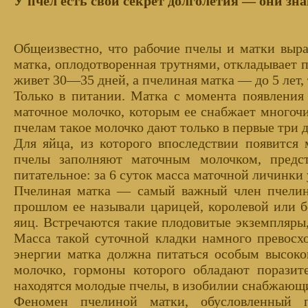
У пчел есть свой секрет долголетия — они зна
Общеизвестно, что рабочие пчелы и матки выр
матка, оплодотворенная трутнями, откладывает 
живет 30—35 дней, а пчелиная матка — до 5 лет, т
Только в питании. Матка с момента появления
маточное молочко, которым ее снабжает многочи
пчелам такое молочко дают только в первые три д
Для яйца, из которого впоследствии появится 
пчелы заполняют маточным молочком, предс
питательное: за 6 суток масса маточной личинки у
Пчелиная матка — самый важный член пчелино
прошлом ее называли царицей, королевой или б
яиц. Встречаются такие плодовитые экземпляры,
Масса такой суточной кладки намного превосхо
энергии матка должна питаться особым высок
молочко, гормоны которого обладают поразит
находятся молодые пчелы, в изобилии снабжающ
Феномен пчелиной матки, обусловленный 