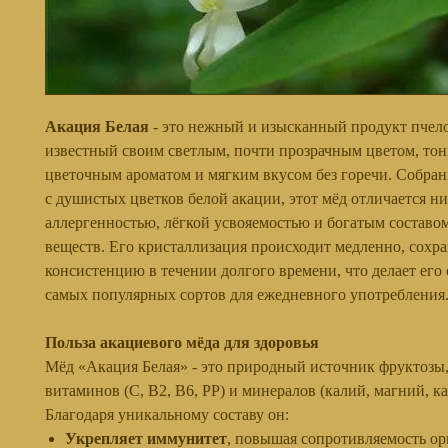
Акация Белая
- это нежный и изысканный продукт пчело
известный своим светлым, почти прозрачным цветом, то
цветочным ароматом и мягким вкусом без горечи. Собра
с душистых цветков белой акации, этот мёд отличается н
аллергенностью, лёгкой усвояемостью и богатым составо
веществ. Его кристаллизация происходит медленно, сохр
консистенцию в течении долгого времени, что делает его
самых популярных сортов для ежедневного употребления
Польза акациевого мёда для здоровья
Мёд «Акация Белая» - это природный источник фруктозы,
витаминов (С, В2, В6, РР) и минералов (калий, магний, к
Благодаря уникальному составу он:
Укрепляет иммунитет
, повышая сопротивляемость ор