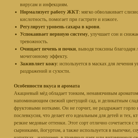
вирусам и инфекциям.
Нормализует работу ЖКТ
: мягко обволакивает слизи
кислотность, помогает при гастрите и изжоге.
Регулирует уровень сахара в крови
.
Успокаивает нервную систему
, улучшает сон и снижа
тревожность.
Очищает печень и почки
, выводя токсины благодаря 
мочегонному эффекту.
Заживляет кожу
: используется в масках для лечения у
раздражений и сухости.
Особенности вкуса и аромата
Акациевый мёд обладает тонким, ненавязчивым ароматом
напоминающим свежий цветущий сад, и деликатным слад
фруктовыми нотками. Он не горчит, не раздражает горло и
послевкусия, что делает его идеальным для детей и тех, к
резкие медовые оттенки. Этот сорт отлично сочетается с 
сырниками, йогуртом, а также используется в выпечке, со
напитках - например, в травяных чаях или витаминных см